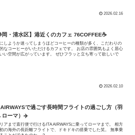
2026.02.16
岡・清水区】港近くのカフェ 76COFFEE☕️
にしようか迷ってしまうほどコーヒーの種類が多く、こだわりの
的なコーヒーがいただけるカフェです。 お店の雰囲気もよく居心
いい空間が広がっています。 ぜひフラッと立ち寄って欲しいで
2026.02.10
TA AIRWAYSで過ごす長時間フライトの過ごし方（羽
→ローマ）✈️
リアまで直行便で行けるITA AIRWAYSに乗ってローマまで。 相方
初の海外の長距離フライトで、ドキドキの搭乗でした笑。 無事乗
ることができたのか…？