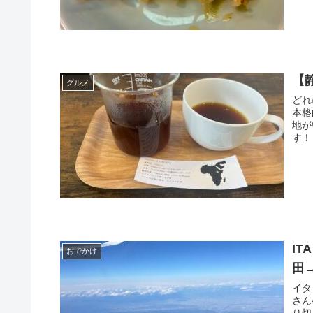
【静
グルメ
どれ
本格
地が
す！
I
おでかけ
田
イタ
さん
り切