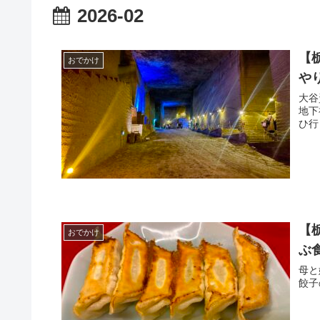
2026-02
【
おでかけ
や
大谷
地下
ひ行
【
おでかけ
ぶ
母と
餃子