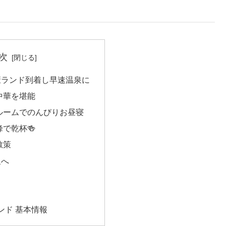
次
河健康ランド到着し早速温泉に
林で中華を堪能
テレビルームでのんびりお昼寝
海峰で乾杯🍻
を散策
泉へ
ンド 基本情報