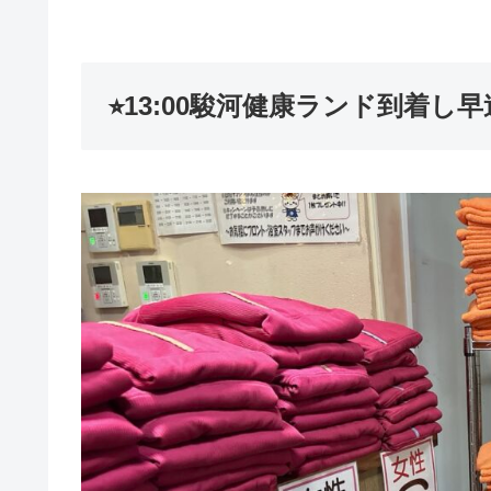
⭐︎13:00駿河健康ランド到着し