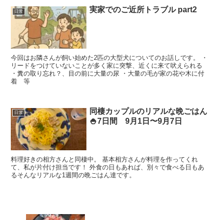
実家でのご近所トラブル part2
日常
今回はお隣さんが飼い始めた2匹の大型犬についてのお話しです。 ・
リードをつけていないことが多く家に突撃、近くに来て吠えられる
・糞の取り忘れ？、目の前に大量の尿 ・大量の毛が家の花や木に付
着 等
同棲カップルのリアルな晩ごはん
日常
🍚7日間 9月1日〜9月7日
料理好きの相方さんと同棲中。 基本相方さんが料理を作ってくれ
て、私が片付け担当です！ 外食の日もあれば、別々で食べる日もあ
るそんなリアルな1週間の晩ごはん達です。