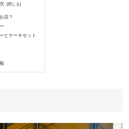
次
なお店？
ュー
ヒーとケーキセット
情報