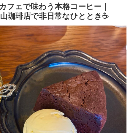
カフェで味わう本格コーヒー｜
AR 杉山珈琲店で非日常なひととき☕️