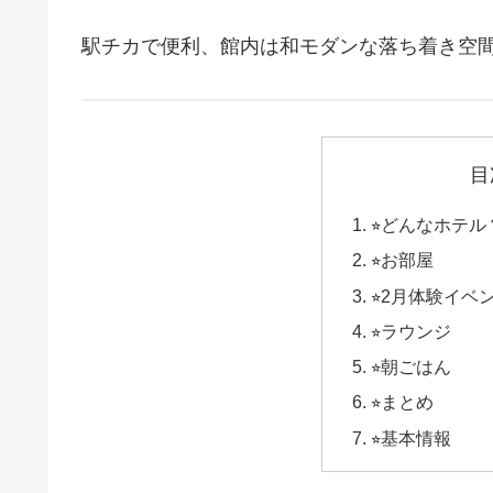
駅チカで便利、館内は和モダンな落ち着き空
目
⭐︎どんなホテル
⭐︎お部屋
⭐︎2月体験イ
⭐︎ラウンジ
⭐︎朝ごはん
⭐︎まとめ
⭐︎基本情報